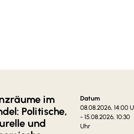
er Liste weitere Seminare hinzuzufügen, klic
. Bitte beachte, dass du bei ausgebuchten Se
erkt wirst.
arangebot
nzräume im
Datum
08.08.2026, 14:00 
el: Politische,
- 15.08.2026, 10:30
turelle und
Uhr