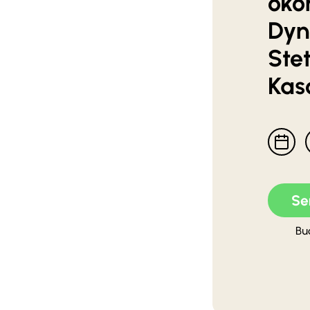
öko
Dyn
Stet
Kas
Se
Bu