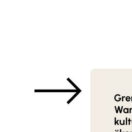
anpassen. Um d
Seminarseiten
Warteliste verm
Zum Semin
Gre
Wand
kul