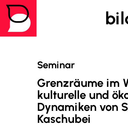
bi
Meine 
Seminar
Grenzräume im Wa
kulturelle und ö
Dynamiken von Ste
Um alle Semina
Kaschubei
Ende der Seite