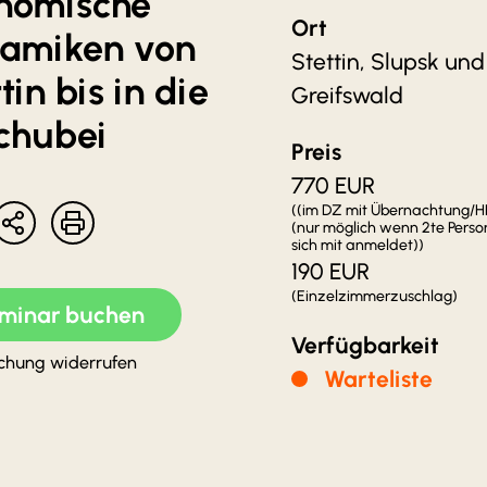
nomische
Ort
amiken von
Stettin, Slupsk und
tin bis in die
Greifswald
chubei
Preis
770 EUR
((im DZ mit Übernachtung/H
(nur möglich wenn 2te Perso
sich mit anmeldet))
190 EUR
(Einzelzimmerzuschlag)
minar buchen
Verfügbarkeit
chung widerrufen
Warteliste