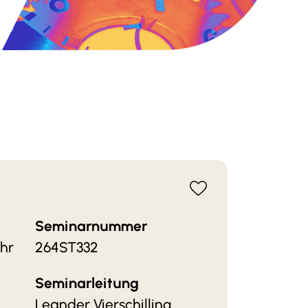
ke auf das Herz-Symbol auf den
minaren nach Anmeldung auf der
Seminarnummer
Uhr
264ST332
Seminarleitung
Leander Vierschilling